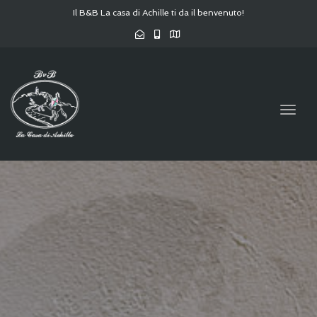
Il B&B La casa di Achille ti da il benvenuto!
Togg
navig